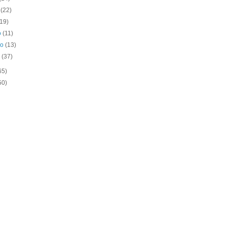
o
(22)
(19)
o
(11)
ro
(13)
o
(37)
65)
50)