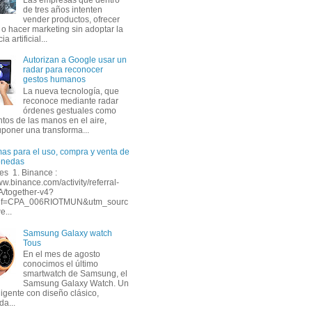
de tres años intenten
vender productos, ofrecer
 o hacer marketing sin adoptar la
ia artificial...
Autorizan a Google usar un
radar para reconocer
gestos humanos
La nueva tecnología, que
reconoce mediante radar
órdenes gestuales como
tos de las manos en el aire,
uponer una transforma...
mas para el uso, compra y venta de
onedas
s 1. Binance :
ww.binance.com/activity/referral-
A/together-v4?
ef=CPA_006RIOTMUN&utm_sourc
e...
Samsung Galaxy watch
Tous
En el mes de agosto
conocimos el último
smartwatch de Samsung, el
Samsung Galaxy Watch. Un
eligente con diseño clásico,
da...