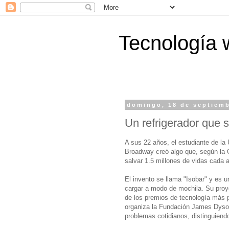
Tecnología 
domingo, 18 de septiemb
Un refrigerador que s
A sus 22 años, el estudiante de la
Broadway creó algo que, según la O
salvar 1.5 millones de vidas cada 
El invento se llama "Isobar" y es 
cargar a modo de mochila. Su proyec
de los premios de tecnología más 
organiza la Fundación James Dyson
problemas cotidianos, distinguiendo