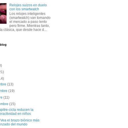
Relojes suizos en duelo
con los smartwatch
Los relojes inteligentes
(smartwatch) van tomando
el mercado a paso lento
pero firme. Mientras tanto,
ría clásica, que desde hace d...
 blog
8)
21)
14)
embre
(13)
embre
(19)
re
(11)
iembre
(15)
pitre-cicla reducen la
eractividad en niños
 Vea el brazo biónico más
anzado del mundo