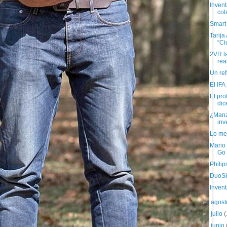
Invent
col
Smart
Tarija
“Ci
2VR l
rea
Un ref
El IFA
El pro
dic
¿Manz
inv
Lo mej
Mario
Go 
Philip
DuoSki
Invent
►
agos
►
julio
(
►
junio