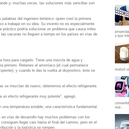
ande y, muchas veces, las soluciones más sencillas son
 palabras del ingeniero británico -quien creó la primera
so a trabajar en su idea. Su invento no es especialmente
e práctico podría solucionar un problema que causa miles
proyectar
e las vacunas no lleguen a tiempo en los países en vías de
y que int
una hora para cargarlo. Tiene una mezcla de agua y
a primero. Retienes el amoníaco (el cual permanece
realizó u
cipiente), y cuando le das la vuelta al dispositivo, éste se
as se mezclan de nuevo, obtenemos el efecto refrigerante.
a un efecto refrigerante muy potente", agregó.
converti
n una temperatura estable; una característica fundamental.
sup...
s en vías de desarrollo hay muchos problemas con los
onsiguen llegar casi hasta el final del camino, pero en el
tribución y la logística se rompen.