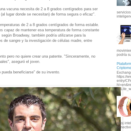
 una vacuna necesita de 2 a 8 grados centígrados para ser
servicios
n (al lugar donde se necesitan) de forma segura o eficaz".
inteligenc
emperaturas de 2 a 8 grados centígrados de forma estable.
 es capaz de mantener esa temperatura de forma constante
según Broadway, también podría utilizarse para la
es de sangre y la investigación de células madre, entre
movimien
podría s
nto pero no quiere crear una patente. "Sinceramente, no
ales", aseguró el joven.
Platafor
Criptom
 pueda beneficiarse" de su invento.
Exchange
https://w
entry/CP
hl=en&r
e=Lite_w
reloj int
conectivi