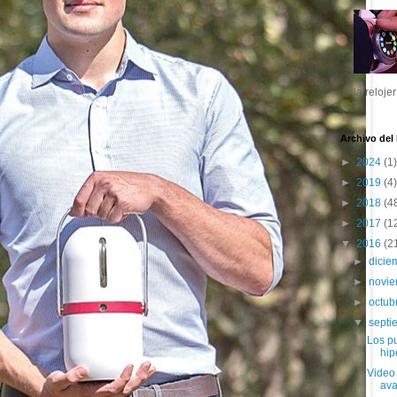
la reloje
Archivo del
►
2024
(1)
►
2019
(4)
►
2018
(4
►
2017
(1
▼
2016
(2
►
dici
►
novi
►
octub
▼
sept
Los pu
hip
Video
av