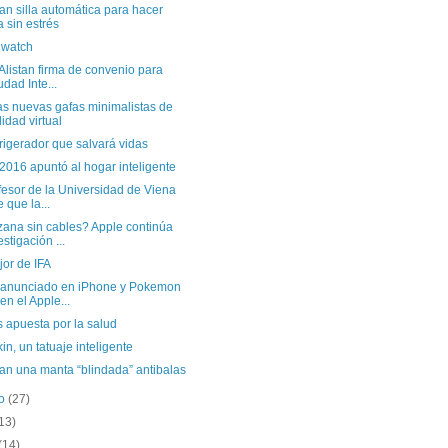
an silla automática para hacer
a sin estrés
 watch
 Alistan firma de convenio para
udad Inte...
as nuevas gafas minimalistas de
lidad virtual
rigerador que salvará vidas
 2016 apuntó al hogar inteligente
fesor de la Universidad de Viena
e que la...
ana sin cables? Apple continúa
estigación ...
or de IFA
 anunciado en iPhone y Pokemon
en el Apple...
s apuesta por la salud
n, un tatuaje inteligente
an una manta “blindada” antibalas
to
(27)
13)
(14)