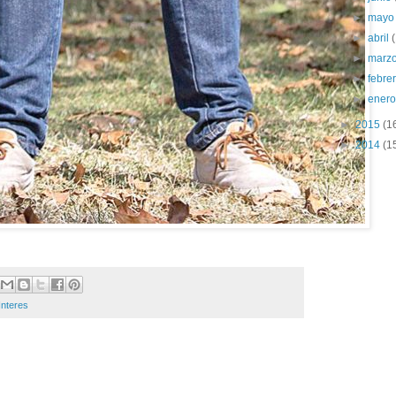
►
may
►
abril
►
marz
►
febre
►
ener
►
2015
(1
►
2014
(1
Interes