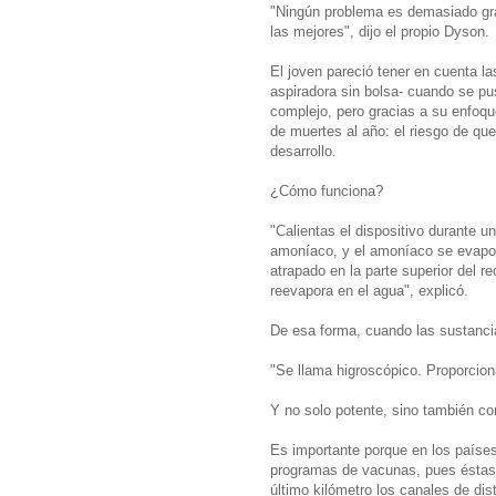
"Ningún problema es demasiado gr
las mejores", dijo el propio Dyson.
El joven pareció tener en cuenta las
aspiradora sin bolsa- cuando se pu
complejo, pero gracias a su enfoqu
de muertes al año: el riesgo de qu
desarrollo.
¿Cómo funciona?
"Calientas el dispositivo durante 
amoníaco, y el amoníaco se evapor
atrapado en la parte superior del re
reevapora en el agua", explicó.
De esa forma, cuando las sustanci
"Se llama higroscópico. Proporcion
Y no solo potente, sino también co
Es importante porque en los paíse
programas de vacunas, pues éstas c
último kilómetro los canales de dis