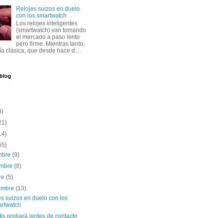
Relojes suizos en duelo
con los smartwatch
Los relojes inteligentes
(smartwatch) van tomando
el mercado a paso lento
pero firme. Mientras tanto,
ría clásica, que desde hace d...
 blog
8)
21)
14)
65)
embre
(9)
embre
(8)
re
(5)
iembre
(13)
s suizos en duelo con los
rtwatch
is probará lentes de contacto