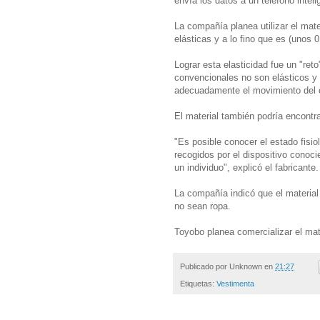
envía los datos a un teléfono inteli
La compañía planea utilizar el mat
elásticas y a lo fino que es (unos 0
Lograr esta elasticidad fue un "ret
convencionales no son elásticos y 
adecuadamente el movimiento del 
El material también podría encont
"Es posible conocer el estado fisio
recogidos por el dispositivo conoci
un individuo", explicó el fabricante.
La compañía indicó que el material
no sean ropa.
Toyobo planea comercializar el mat
Publicado por
Unknown
en
21:27
Etiquetas:
Vestimenta