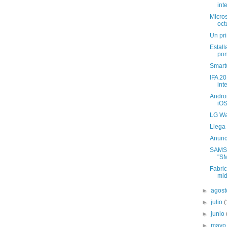
int
Micro
oct
Un pri
Estall
poni
Smart
IFA 20
int
Andro
iO
LG Wa
Llega 
Anunc
SAMS
"S
Fabri
mide
►
agos
►
julio
(
►
junio
►
may