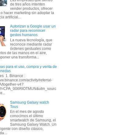
de tres años intenten
vender productos, ofrecer
 o hacer marketing sin adoptar la
ia artificial...
Autorizan a Google usar un
radar para reconocer
gestos humanos
La nueva tecnología, que
reconoce mediante radar
órdenes gestuales como
tos de las manos en el aire,
uponer una transforma...
mas para el uso, compra y venta de
onedas
s 1. Binance :
ww.binance.com/activity/referral-
A/together-v4?
ef=CPA_006RIOTMUN&utm_sourc
e...
Samsung Galaxy watch
Tous
En el mes de agosto
conocimos el último
smartwatch de Samsung, el
Samsung Galaxy Watch. Un
eligente con diseño clásico,
da...