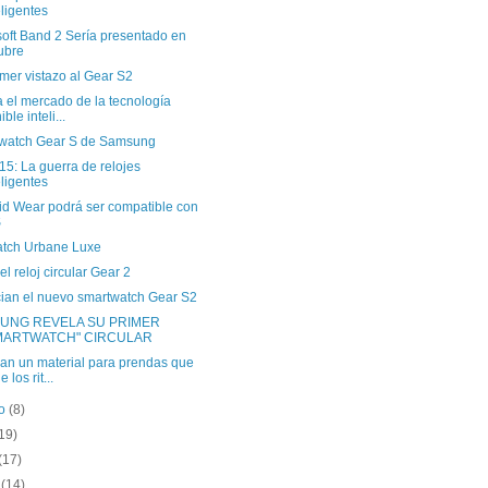
eligentes
soft Band 2 Sería presentado en
ubre
mer vistazo al Gear S2
a el mercado de la tecnología
ble inteli...
watch Gear S de Samsung
15: La guerra de relojes
eligentes
id Wear podrá ser compatible con
S
tch Urbane Luxe
el reloj circular Gear 2
ian el nuevo smartwatch Gear S2
UNG REVELA SU PRIMER
MARTWATCH" CIRCULAR
can un material para prendas que
 los rit...
to
(8)
19)
(17)
o
(14)