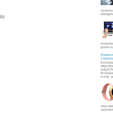
servicios
inteligenc
io
movimien
podría s
Platafor
Criptom
Exchange
https://w
entry/CP
hl=en&r
e=Lite_w
reloj int
conectivi