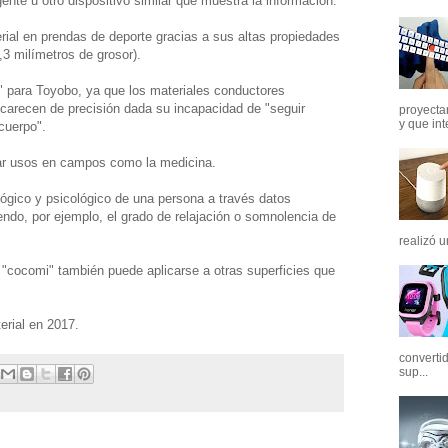
gente u otro dispositivo similar que muestra la información.
erial en prendas de deporte gracias a sus altas propiedades
,3 milímetros de grosor).
o" para Toyobo, ya que los materiales conductores
carecen de precisión dada su incapacidad de "seguir
proyectar
y que int
cuerpo".
rar usos en campos como la medicina.
lógico y psicológico de una persona a través datos
endo, por ejemplo, el grado de relajación o somnolencia de
realizó u
 "cocomi" también puede aplicarse a otras superficies que
erial en 2017.
converti
sup...