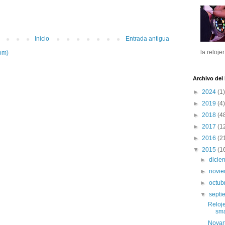
Inicio
Entrada antigua
la reloje
om)
Archivo del
►
2024
(1)
►
2019
(4)
►
2018
(4
►
2017
(1
►
2016
(2
▼
2015
(1
►
dici
►
novi
►
octub
▼
sept
Reloje
sma
Novart