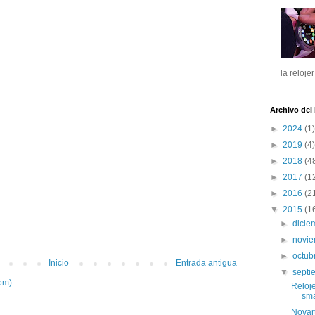
la reloje
Archivo del
►
2024
(1)
►
2019
(4)
►
2018
(4
►
2017
(1
►
2016
(2
▼
2015
(1
►
dici
►
novi
►
octub
Inicio
Entrada antigua
▼
sept
om)
Reloje
sma
Novart