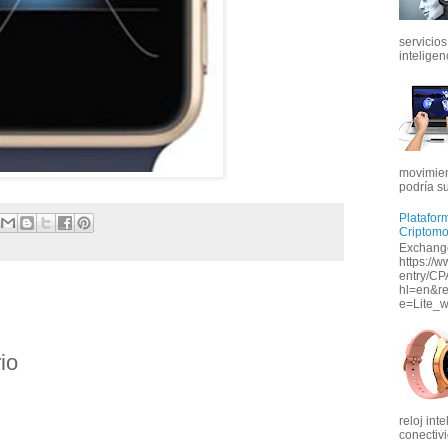
servicios
inteligenc
movimien
podría s
Platafor
Criptom
Exchange
https://w
entry/CP
hl=en&r
e=Lite_w
io
reloj int
conectivi