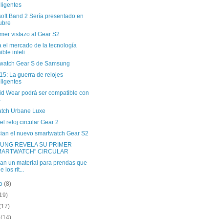
eligentes
soft Band 2 Sería presentado en
ubre
mer vistazo al Gear S2
a el mercado de la tecnología
ble inteli...
watch Gear S de Samsung
15: La guerra de relojes
eligentes
id Wear podrá ser compatible con
S
tch Urbane Luxe
el reloj circular Gear 2
ian el nuevo smartwatch Gear S2
UNG REVELA SU PRIMER
MARTWATCH" CIRCULAR
can un material para prendas que
 los rit...
to
(8)
19)
(17)
o
(14)