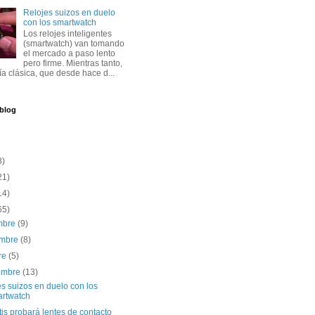
Relojes suizos en duelo
con los smartwatch
Los relojes inteligentes
(smartwatch) van tomando
el mercado a paso lento
pero firme. Mientras tanto,
ría clásica, que desde hace d...
 blog
8)
21)
14)
65)
embre
(9)
embre
(8)
re
(5)
iembre
(13)
s suizos en duelo con los
rtwatch
is probará lentes de contacto