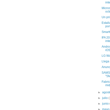
int
Micro
oct
Un pri
Estall
poni
Smart
IFA 20
int
Andro
iO
LG Wa
Llega 
Anunc
SAMS
"S
Fabri
mide
►
agos
►
julio
(
►
junio
►
may