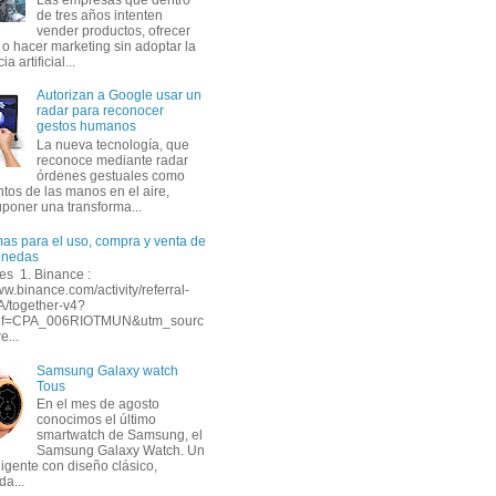
de tres años intenten
vender productos, ofrecer
 o hacer marketing sin adoptar la
ia artificial...
Autorizan a Google usar un
radar para reconocer
gestos humanos
La nueva tecnología, que
reconoce mediante radar
órdenes gestuales como
tos de las manos en el aire,
uponer una transforma...
mas para el uso, compra y venta de
onedas
s 1. Binance :
ww.binance.com/activity/referral-
A/together-v4?
ef=CPA_006RIOTMUN&utm_sourc
e...
Samsung Galaxy watch
Tous
En el mes de agosto
conocimos el último
smartwatch de Samsung, el
Samsung Galaxy Watch. Un
eligente con diseño clásico,
da...