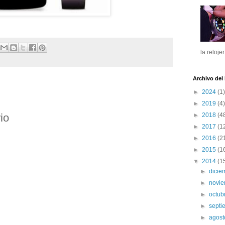
la reloje
Archivo del
►
2024
(1)
►
2019
(4)
►
2018
(4
io
►
2017
(1
►
2016
(2
►
2015
(1
▼
2014
(1
►
dici
►
novi
►
octub
►
sept
►
agos