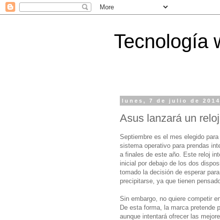
Tecnología 
lunes, 7 de julio de 201
Asus lanzará un relo
Septiembre es el mes elegido para
sistema operativo para prendas int
a finales de este año. Este reloj 
inicial por debajo de los dos dis
tomado la decisión de esperar par
precipitarse, ya que tienen pensad
Sin embargo, no quiere competir en
De esta forma, la marca pretende 
aunque intentará ofrecer las mejore