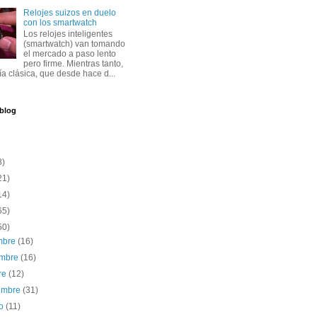
Relojes suizos en duelo
con los smartwatch
Los relojes inteligentes
(smartwatch) van tomando
el mercado a paso lento
pero firme. Mientras tanto,
ría clásica, que desde hace d...
 blog
8)
21)
14)
65)
50)
embre
(16)
embre
(16)
re
(12)
iembre
(31)
to
(11)