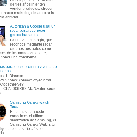
de tres años intenten
vender productos, ofrecer
 o hacer marketing sin adoptar la
ia artificial...
Autorizan a Google usar un
radar para reconocer
gestos humanos
La nueva tecnología, que
reconoce mediante radar
órdenes gestuales como
tos de las manos en el aire,
uponer una transforma...
mas para el uso, compra y venta de
onedas
s 1. Binance :
ww.binance.com/activity/referral-
A/together-v4?
ef=CPA_006RIOTMUN&utm_sourc
e...
Samsung Galaxy watch
Tous
En el mes de agosto
conocimos el último
smartwatch de Samsung, el
Samsung Galaxy Watch. Un
eligente con diseño clásico,
da...