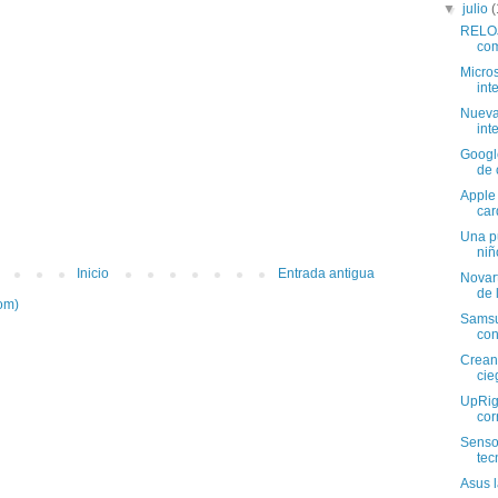
▼
julio
(
RELOJ
com
Micros
int
Nueva 
int
Google
de 
Apple 
car
Una pu
niñ
Inicio
Entrada antigua
Novart
de 
om)
Samsu
con
Crean 
cie
UpRigh
cor
Sensor
tec
Asus l