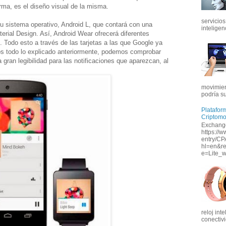
rma, es el diseño visual de la misma.
servicios
su sistema operativo, Android L, que contará con una
inteligenc
erial Design. Así, Android Wear ofrecerá diferentes
. Todo esto a través de las tarjetas a las que Google ya
s todo lo explicado anteriormente, podemos comprobar
gran legibilidad para las notificaciones que aparezcan, al
movimien
podría s
Platafor
Criptom
Exchange
https://w
entry/CP
hl=en&r
e=Lite_w
reloj int
conectivi