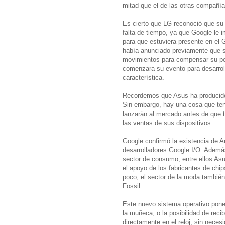
mitad que el de las otras compañía
Es cierto que LG reconoció que su
falta de tiempo, ya que Google le i
para que estuviera presente en el
había anunciado previamente que s
movimientos para compensar su peq
comenzara su evento para desarroll
característica.
Recordemos que Asus ha producido
Sin embargo, hay una cosa que ten
lanzarán al mercado antes de que t
las ventas de sus dispositivos.
Google confirmó la existencia de A
desarrolladores Google I/O. Además
sector de consumo, entre ellos A
el apoyo de los fabricantes de chip
poco, el sector de la moda tambié
Fossil.
Este nuevo sistema operativo pone 
la muñeca, o la posibilidad de recib
directamente en el reloj, sin neces