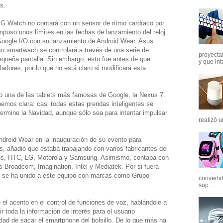
s.
 G Watch no contará con un sensor de ritmo cardíaco por
mpuso unos límites en las fechas de lanzamiento del reloj
 Google I/O con su lanzamiento de Android Wear. Asus
u smartwach se controlará a través de una serie de
proyectar
ueña pantalla. Sin embargo, esto fue antes de que
y que int
adores, por lo que no está claro si modificará esta
 una de las tablets más famosas de Google, la Nexus 7.
emos clara: casi todas estas prendas inteligentes se
ermine la Navidad, aunque sólo sea para intentar impulsar
realizó u
ndroid Wear en la inauguración de su evento para
, añadió que estaba trabajando con varios fabricantes del
sus, HTC, LG, Motorola y Samsung. Asimismo, contaba con
s Broadcom, Imagination, Intel y Mediatek. Por si fuera
n se ha unido a este equipo con marcas como Grupo
converti
sup...
el acento en el control de funciones de voz, hablándole a
ir toda la información de interés para el usuario
idad de sacar el smartphone del bolsillo. De lo que más ha