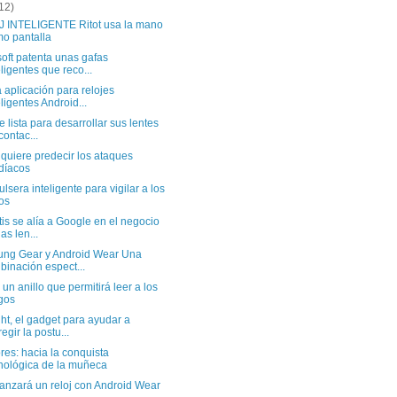
12)
 INTELIGENTE Ritot usa la mano
o pantalla
oft patenta unas gafas
eligentes que reco...
aplicación para relojes
eligentes Android...
 lista para desarrollar sus lentes
contac...
quiere predecir los ataques
díacos
lsera inteligente para vigilar a los
os
is se alía a Google en el negocio
las len...
ng Gear y Android Wear Una
binación espect...
un anillo que permitirá leer a los
gos
t, el gadget para ayudar a
regir la postu...
es: hacia la conquista
nológica de la muñeca
anzará un reloj con Android Wear