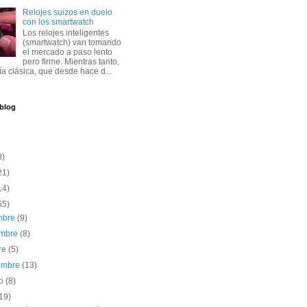
Relojes suizos en duelo
con los smartwatch
Los relojes inteligentes
(smartwatch) van tomando
el mercado a paso lento
pero firme. Mientras tanto,
ría clásica, que desde hace d...
 blog
8)
21)
14)
65)
embre
(9)
embre
(8)
re
(5)
iembre
(13)
to
(8)
19)