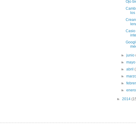
Ojo bi
Cambia
los
Crean
len
Casio 
int
Google
mé
►
junio
►
may
►
abril
►
marz
►
febre
►
ener
►
2014
(1