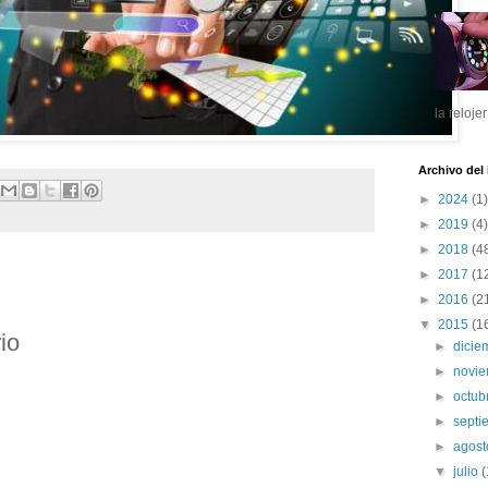
la reloje
Archivo del
►
2024
(1)
►
2019
(4)
►
2018
(4
►
2017
(1
►
2016
(2
▼
2015
(1
io
►
dici
►
novi
►
octub
►
sept
►
agos
▼
julio
(