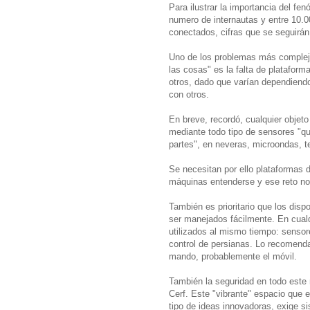
Para ilustrar la importancia del fe
numero de internautas y entre 10.0
conectados, cifras que se seguirán
Uno de los problemas más complejos
las cosas" es la falta de platafor
otros, dado que varían dependiendo
con otros.
En breve, recordó, cualquier objeto
mediante todo tipo de sensores "
partes", en neveras, microondas, t
Se necesitan por ello plataformas 
máquinas entenderse y ese reto no 
También es prioritario que los disp
ser manejados fácilmente. En cualq
utilizados al mismo tiempo: senso
control de persianas. Lo recomenda
mando, probablemente el móvil.
También la seguridad en todo este 
Cerf. Este "vibrante" espacio que e
tipo de ideas innovadoras, exige s