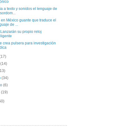
ónico
 a texto y sonidos el lenguaje de
 sordom...
 en México guante que traduce el
guaje de ...
Lanzarán su propio reloj
eligente
 crea pulsera para investigación
dica
(17)
o
(14)
(13)
o
(34)
ro
(6)
o
(19)
50)