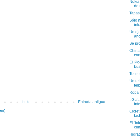
Nokia
de 
Tapas 
Sólo 
int
Un ojo
anc
Se pr
China 
con
El iP
bú
Tecnol
Un rel
feli
Ropa c
LG ala
Inicio
Entrada antigua
int
om)
Cicret
táct
El "in
cum
Hidra