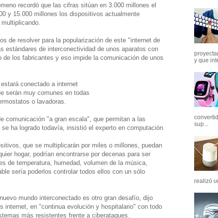
nómeno recordó que las cifras sitúan en 3.000 millones el
00 y 15.000 millones los dispositivos actualmente
 multiplicando.
 de resolver para la popularización de este "internet de
mas estándares de interconectividad de unos aparatos con
proyectar
 de los fabricantes y eso impide la comunicación de unos
y que int
 estará conectado a internet
que serán muy comunes en todas
ermostatos o lavadoras.
converti
de comunicación "a gran escala", que permitan a las
sup...
se ha logrado todavía, insistió el experto en computación.
ositivos, que se multiplicarán por miles o millones, puedan
uier hogar, podrían encontrarse por decenas para ser
res de temperatura, humedad, volumen de la música,
ble sería poderlos controlar todos ellos con un sólo
realizó u
nuevo mundo interconectado es otro gran desafío, dijo
s internet, en "continua evolución y hospitalario" con todo
istemas más resistentes frente a ciberataques.