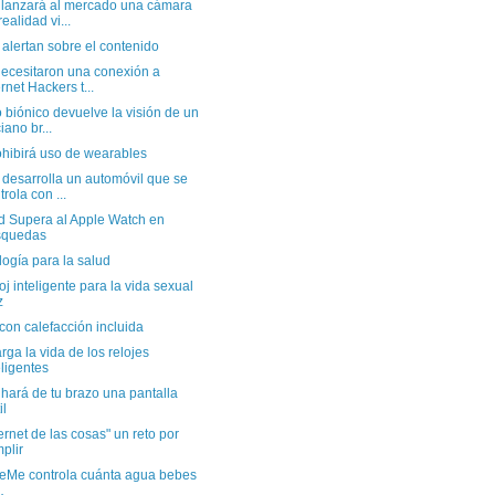
 lanzará al mercado una cámara
realidad vi...
alertan sobre el contenido
necesitaron una conexión a
ernet Hackers t...
 biónico devuelve la visión de un
iano br...
ohibirá uso de wearables
desarrolla un automóvil que se
trola con ...
od Supera al Apple Watch en
squedas
ogía para la salud
oj inteligente para la vida sexual
z
on calefacción incluida
rga la vida de los relojes
eligentes
 hará de tu brazo una pantalla
il
ternet de las cosas" un reto por
plir
teMe controla cuánta agua bebes