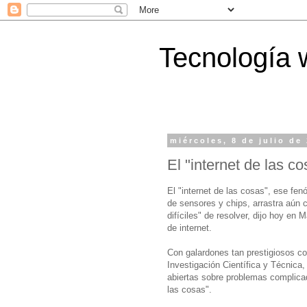
Tecnología 
miércoles, 8 de julio de
El "internet de las c
El "internet de las cosas", ese fe
de sensores y chips, arrastra aún 
difíciles" de resolver, dijo hoy en
de internet.
Con galardones tan prestigiosos co
Investigación Científica y Técnica
abiertas sobre problemas complicad
las cosas".