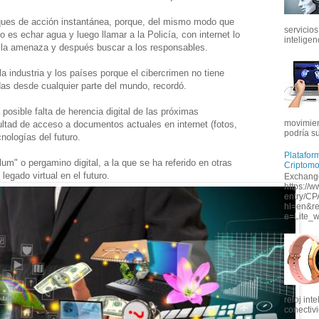
aques de acción instantánea, porque, del mismo modo que
servicios
 es echar agua y luego llamar a la Policía, con internet lo
inteligenc
r la amenaza y después buscar a los responsables.
a industria y los países porque el cibercrimen no tiene
das desde cualquier parte del mundo, recordó.
posible falta de herencia digital de las próximas
movimien
cultad de acceso a documentos actuales en internet (fotos,
podría s
cnologías del futuro.
Platafor
lum" o pergamino digital, a la que se ha referido en otras
Criptom
legado virtual en el futuro.
Exchange
https://w
entry/CP
hl=en&r
e=Lite_w
reloj int
conectivi