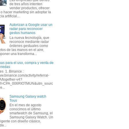
de tres años intenten
vender productos, ofrecer
 o hacer marketing sin adoptar la
ia artificial...
Autorizan a Google usar un
radar para reconocer
gestos humanos
La nueva tecnología, que
reconoce mediante radar
órdenes gestuales como
tos de las manos en el aire,
uponer una transforma...
mas para el uso, compra y venta de
onedas
s 1. Binance :
ww.binance.com/activity/referral-
A/together-v4?
ef=CPA_006RIOTMUN&utm_sourc
e...
Samsung Galaxy watch
Tous
En el mes de agosto
conocimos el último
smartwatch de Samsung, el
Samsung Galaxy Watch. Un
eligente con diseño clásico,
da...