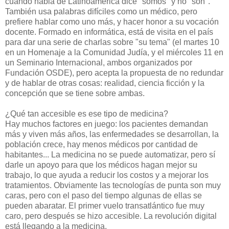
cuando habla de Latinoamérica dice "somos" y no "son".
También usa palabras difíciles como un médico, pero
prefiere hablar como uno más, y hacer honor a su vocación
docente. Formado en informática, está de visita en el país
para dar una serie de charlas sobre "su tema" (el martes 10
en un Homenaje a la Comunidad Judía, y el miércoles 11 en
un Seminario Internacional, ambos organizados por
Fundación OSDE), pero acepta la propuesta de no redundar
y de hablar de otras cosas: realidad, ciencia ficción y la
concepción que se tiene sobre ambas.
¿Qué tan accesible es ese tipo de medicina?
Hay muchos factores en juego: los pacientes demandan
más y viven más años, las enfermedades se desarrollan, la
población crece, hay menos médicos por cantidad de
habitantes... La medicina no se puede automatizar, pero sí
darle un apoyo para que los médicos hagan mejor su
trabajo, lo que ayuda a reducir los costos y a mejorar los
tratamientos. Obviamente las tecnologías de punta son muy
caras, pero con el paso del tiempo algunas de ellas se
pueden abaratar. El primer vuelo transatlántico fue muy
caro, pero después se hizo accesible. La revolución digital
está llegando a la medicina.