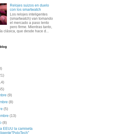
Relojes suizos en duelo
con los smartwatch
Los relojes inteligentes
(smartwatch) van tomando
el mercado a paso lento
pero firme. Mientras tanto,
ría clásica, que desde hace d...
 blog
8)
21)
14)
65)
embre
(9)
embre
(8)
re
(5)
iembre
(13)
to
(8)
 a EEUU la camiseta
eligente"PoloTech"