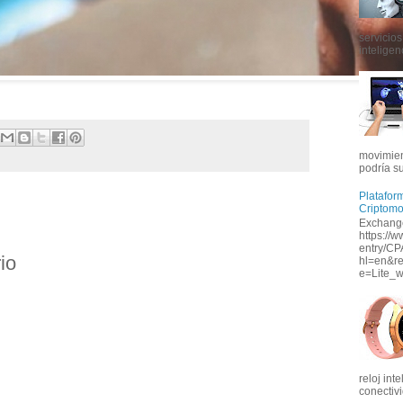
servicios
inteligenc
movimien
podría s
Platafor
Criptom
Exchange
https://w
entry/CP
io
hl=en&r
e=Lite_w
reloj int
conectivi