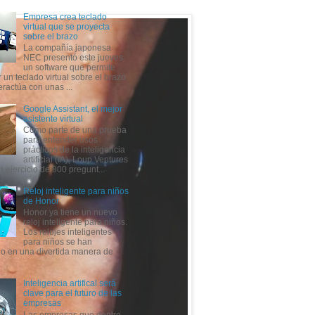
Empresa crea teclado
virtual que se proyecta
sobre el brazo
La compañía japonesa
NEC presentó este jueves
un software que permite
 un teclado virtual sobre el brazo
eractúa con unas ...
Google Assistant, el mejor
asistente virtual
Como parte de una prueba
para entender usos
prácticos de la inteligencia
artificial (IA), Loup Ventures
n ejercicio de 800 pregunt...
Reloj inteligente para niños
de Honor
Honor ya tiene un nuevo
reloj inteligente para niños.
Los relojes inteligentes
para niños se han
do en una divertida manera de
Inteligencia artifical será
clave para el futuro de las
empresas
Las empresas que dentro