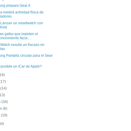
ng prepara Gear A
a medirá actividad física de
dadores
l Lanzan un smartwatch con
roid
an gafas que impiden el
onocimiento facia...
Watch resulta un fracaso en
tas
g Pantalla circular para el Gear
 posible un iCar de Apple?
19)
(17)
o
(14)
(13)
o
(34)
ro
(6)
o
(19)
50)