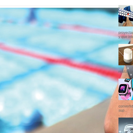
proyectar
y que int
realizó u
converti
sup...