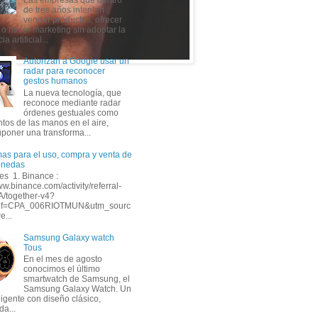
de tres años intenten
vender productos, ofrecer
 o hacer marketing sin adoptar la
ia artificial...
Autorizan a Google usar un
radar para reconocer
gestos humanos
La nueva tecnología, que
reconoce mediante radar
órdenes gestuales como
tos de las manos en el aire,
uponer una transforma...
mas para el uso, compra y venta de
onedas
s 1. Binance :
ww.binance.com/activity/referral-
A/together-v4?
ef=CPA_006RIOTMUN&utm_sourc
e...
Samsung Galaxy watch
Tous
En el mes de agosto
conocimos el último
smartwatch de Samsung, el
Samsung Galaxy Watch. Un
eligente con diseño clásico,
da...