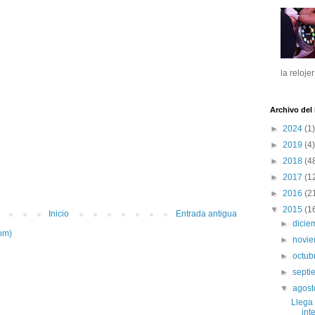
la reloje
Archivo del
►
2024
(1)
►
2019
(4)
►
2018
(4
►
2017
(1
►
2016
(2
▼
2015
(1
Inicio
Entrada antigua
►
dici
om)
►
novi
►
octub
►
sept
▼
agos
Llega
int