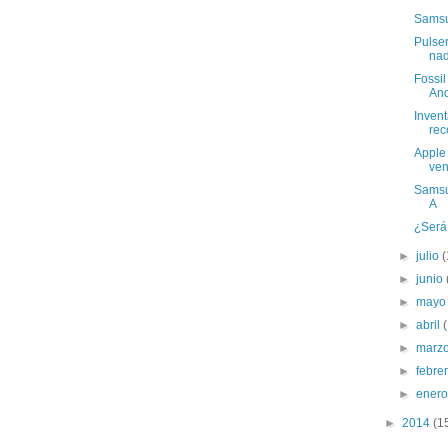
Samsu
Pulser
na
Fossi
And
Invent
rec
Apple 
ven
Samsun
A
¿Será
►
julio
(
►
junio
►
may
►
abril
►
marz
►
febre
►
ener
►
2014
(1